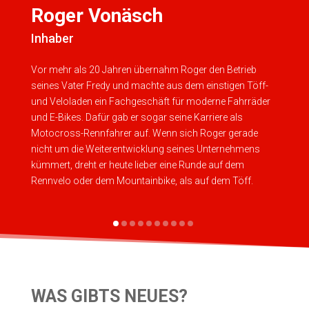
Roger Vonäsch
F
Inhaber
Gr
Vor mehr als 20 Jahren übernahm Roger den Betrieb
19
seines Vater Fredy und machte aus dem einstigen Töff-
Vo
und Veloladen ein Fachgeschäft für moderne Fahrräder
Obe
und E-Bikes. Dafür gab er sogar seine Karriere als
Lei
Motocross-Rennfahrer auf. Wenn sich Roger gerade
15 
nicht um die Weiterentwicklung seines Unternehmens
Soh
kümmert, dreht er heute lieber eine Runde auf dem
dem
Rennvelo oder dem Mountainbike, als auf dem Töff.
kau
WAS GIBTS NEUES?