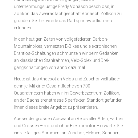
unternehmungslustige Fredy Vonäsch beschloss, in
Zollikon das Zweiradfachgeschäft Vonäsch Zollikon zu
gründen. Seither wurde das Rad sprichwörtlich neu
erfunden.
In den heutigen Zeiten von vollgefederten Carbon-
Mountainbikes, vernetzten E-Bikes und elektronischen
Drahtlos-Schaltungen schmunzeln wir beim Gedanken
an klassischen Stahlrahmen, Velo-Solex und Drei­
gangschaltungen von anno dazumal.
Heute ist das Angebot an Velos und Zubehör vielfältiger
denn je. Mit einer Gesamtfläche von 700
Quadratmetern haben wir im Gewerbezentrum Zollikon,
an der Dachslerenstrasse 5 perfekten Standort gefunden,
Ihnen dieses breite Angebot zu präsentieren.
Ausser der grossen Auswahl an Velos aller Arten, Farben
und Grössen – mit und ohne Elektromotor – erwartet Sie
ein vielfältiges Sortiment an Zubehör, Helmen, Schuhen,